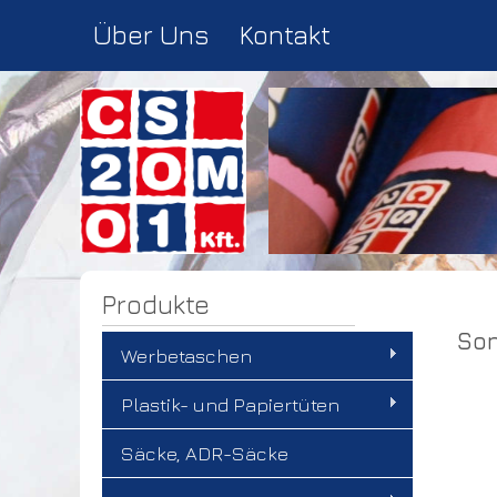
Über Uns
Kontakt
Produkte
Son
Werbetaschen
Plastik- und Papiertüten
Säcke, ADR-Säcke