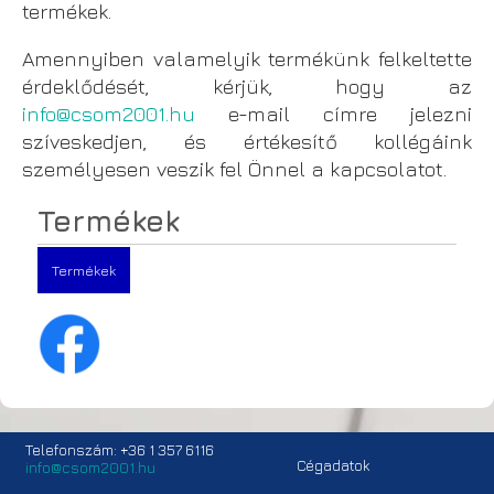
termékek.
Amennyiben valamelyik termékünk felkeltette
érdeklődését, kérjük, hogy az
info@csom2001.hu
e-mail címre jelezni
szíveskedjen, és értékesítő kollégáink
személyesen veszik fel Önnel a kapcsolatot.
Termékek
Termékek
Telefonszám: +36 1 357 6116
Cégadatok
info@csom2001.hu