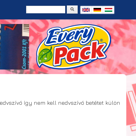
Keresés
Keresés űrlap
vszívó így nem kell nedvszívó betétet külön