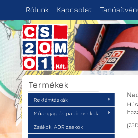
Rólunk
Kapcsolat
Tanúsítván
Termékek
Ned
Reklámtáskák
Hús
hozz
Műanyag és papírtasakok
(73D
Zsákok, ADR zsákok