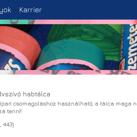
yok
Karrier
vszívó habtálca
ipari csomagoláshoz használható, a tálca maga ned
á tenni!
, 443)