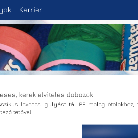
yok
Karrier
eses, kerek elviteles dobozok
sszikus leveses, gulyást tál PP meleg ételekhez, 
tszó tetővel.