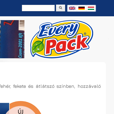
Keresés
Keresés űrlap
fehér, fekete és átlátszó színben, hozzávaló