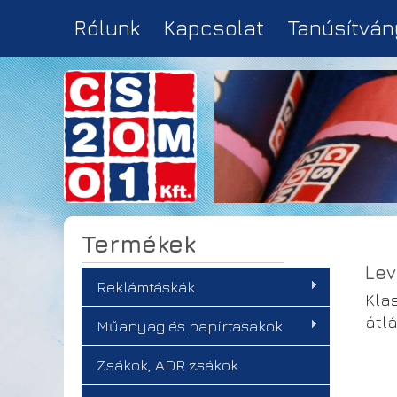
Rólunk
Kapcsolat
Tanúsítván
Termékek
Lev
Reklámtáskák
Kla
átlá
Műanyag és papírtasakok
Zsákok, ADR zsákok