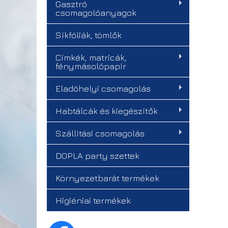
Gasztró
csomagolóanyagok
Síkfóliák, tömlők
Címkék, matricák,
fénymásolópapír
Eladóhelyi csomagolás
Habtálcák és kiegészítők
Szállítási csomagolás
DOPLA party szettek
Környezetbarát termékek
Higiéniai termékek