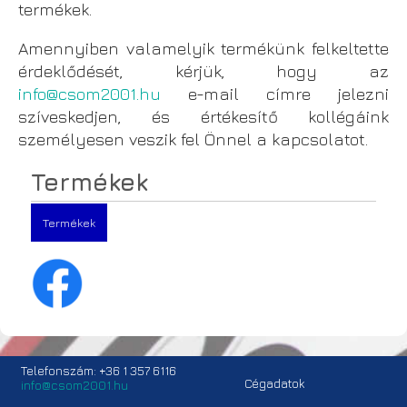
termékek.
Amennyiben valamelyik termékünk felkeltette
érdeklődését, kérjük, hogy az
info@csom2001.hu
e-mail címre jelezni
szíveskedjen, és értékesítő kollégáink
személyesen veszik fel Önnel a kapcsolatot.
Termékek
Termékek
Telefonszám: +36 1 357 6116
Cégadatok
info@csom2001.hu