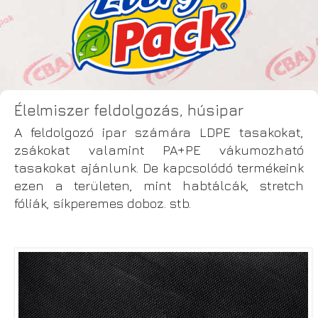
Élelmiszer feldolgozás, húsipar
A feldolgozó ipar számára LDPE tasakokat,
zsákokat valamint PA+PE vákumozható
tasakokat ajánlunk. De kapcsolódó termékeink
ezen a területen, mint habtálcák, stretch
fóliák, síkperemes doboz. stb.