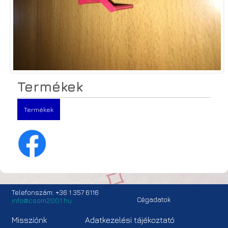
Termékek
Termékek
Telefonszám: +36 1 357 6116
Cégadatok
info@csom2001.hu
Missziónk
Adatkezelési tájékoztató