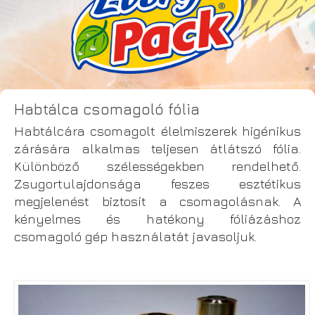
Habtálca csomagoló fólia
Habtálcára csomagolt élelmiszerek higénikus
zárására alkalmas teljesen átlátszó fólia.
Különböző szélességekben rendelhető.
Zsugortulajdonsága feszes esztétikus
megjelenést biztosít a csomagolásnak. A
kényelmes és hatékony fóliázáshoz
csomagoló gép használatát javasoljuk.