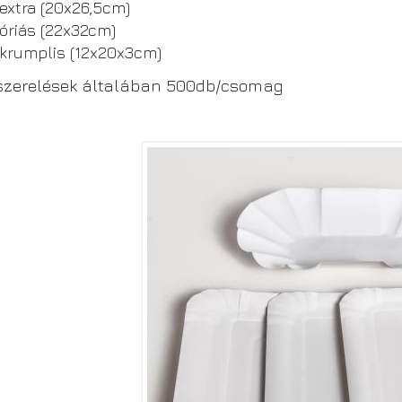
extra (20x26,5cm)
óriás (22x32cm)
krumplis (12x20x3cm)
iszerelések általában 500db/csomag