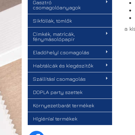
Gasztró
csomagolóanyagok
Síkfóliák, tömlők
a k
Címkék, matricák,
fénymásolópapír
Eladóhelyi csomagolás
Habtálcák és kiegészítők
Szállítási csomagolás
DOPLA party szettek
Környezetbarát termékek
Higiéniai termékek