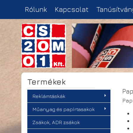
Rólunk
Kapcsolat
Tanúsítván
Termékek
Pap
Reklámtáskák
Papí
Műanyag és papírtasakok
Zsákok, ADR zsákok