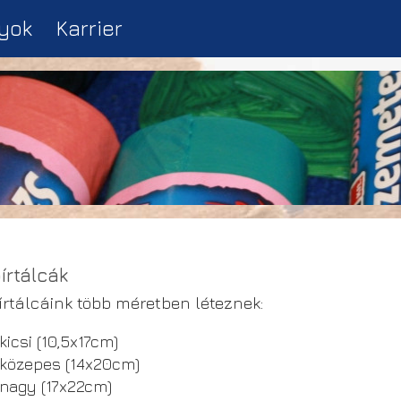
yok
Karrier
írtálcák
rtálcáink több méretben léteznek:
kicsi (10,5x17cm)
közepes (14x20cm)
nagy (17x22cm)