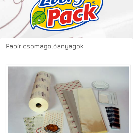
Papír csomagolóanyagok