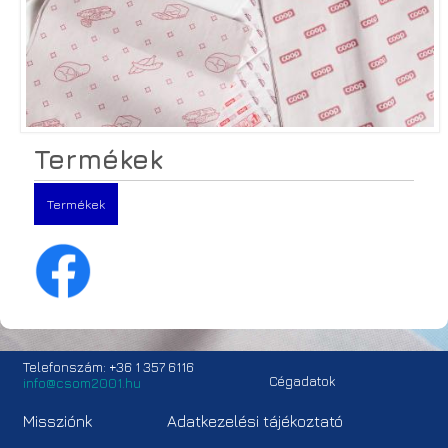
Termékek
Termékek
Telefonszám: +36 1 357 6116
Cégadatok
info@csom2001.hu
Missziónk
Adatkezelési tájékoztató