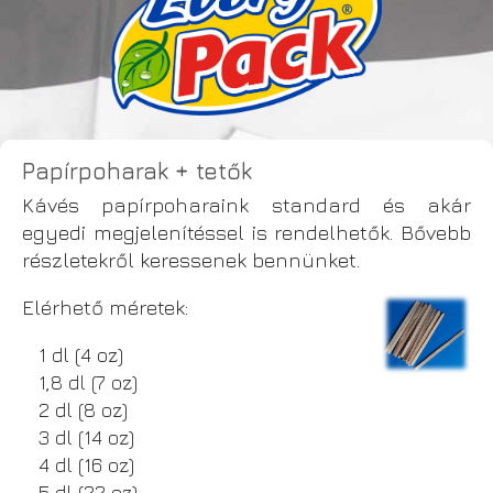
Papírpoharak + tetők
Kávés papírpoharaink standard és akár
egyedi megjelenítéssel is rendelhetők. Bővebb
részletekről keressenek bennünket.
Elérhető méretek:
1 dl (4 oz)
1,8 dl (7 oz)
2 dl (8 oz)
3 dl (14 oz)
4 dl (16 oz)
5 dl (22 oz)