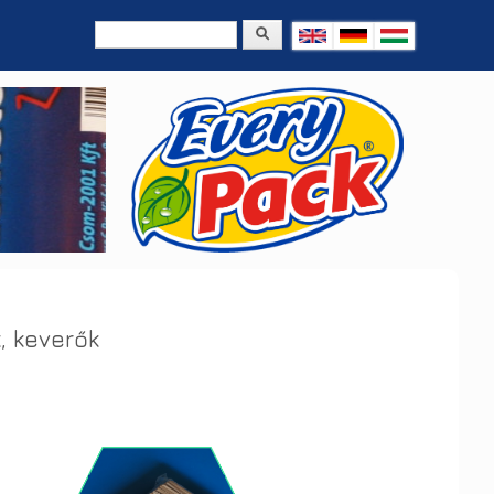
Keresés
Keresés űrlap
, keverők
ó