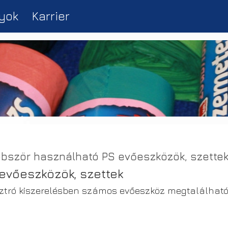
yok
Karrier
bször használható PS evőeszközök, szettek
 evőeszközök, szettek
ztró kiszerelésben számos evőeszköz megtalálhat