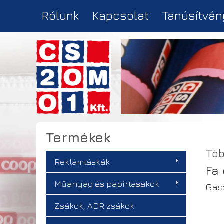
Rólunk
Kapcsolat
Tanúsítván
Termékek
Töb
Reklámtáskák
Fa
Műanyag és papírtasakok
Gas
Zsákok, ADR zsákok