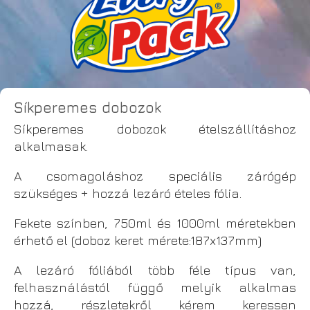
Síkperemes dobozok
Síkperemes dobozok ételszállításhoz
alkalmasak.
A csomagoláshoz speciális zárógép
szükséges + hozzá lezáró ételes fólia.
Fekete színben, 750ml és 1000ml méretekben
érhető el (doboz keret mérete:187x137mm)
A lezáró fóliából több féle típus van,
felhasználástól függő melyik alkalmas
hozzá, részletekről kérem keressen