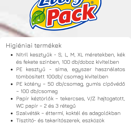
Higiéniai termékek
Nitril kesztyűk - S, L, M, XL méretekben, kék
és fekete színben, 100 db/doboz kivitelben
PE kesztyű - sima, egyszer használatos
tömbösített 100db/ csomag kivitelben
PE kötény – 50 db/csomag, gumis cipővédő
– 100 db/csomag
Papír kéztörlők – tekercses, V/Z hajtogatott,
WC papír – 2 és 3 rétegű
Szalvéták – éttermi, koktél és adagolókban
Tisztitó- és takarítószerek, eszközök