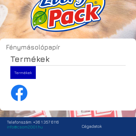
Fénymásolópapír
Termékek
Termékek
Telefonszám: +36 1 357 6116
Cégadatok
info@csom2001.hu